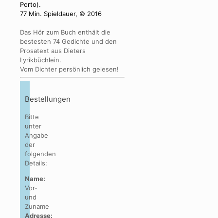
Porto).
77 Min. Spieldauer, © 2016
Das Hör zum Buch enthält die
bestesten 74 Gedichte und den
Prosatext aus Dieters
Lyrikbüchlein.
Vom Dichter persönlich gelesen!
Bestellungen
Bitte
unter
Angabe
der
folgenden
Details:
Name:
Vor-
und
Zuname
Adresse: